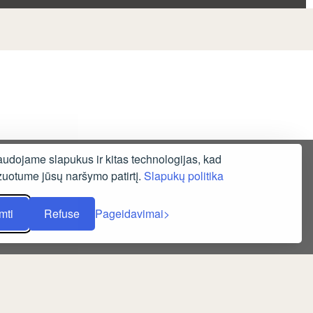
udojame slapukus ir kitas technologijas, kad
zuotume jūsų naršymo patirtį.
Slapukų politika
mti
Refuse
Pageidavimai