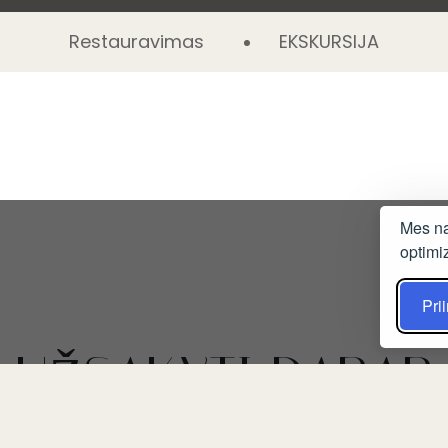
Restauravimas
EKSKURSIJA
Mes na
optimi
Prii
UŽSAKYTI DABAR