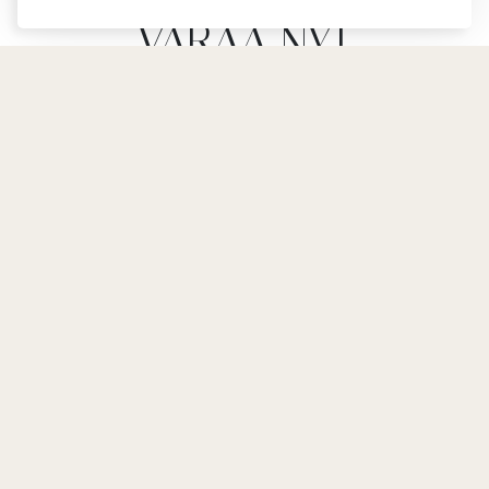
VARAA NYT
TAATUSTI EDULLISIN HINTA
JOPA - 10 %
Paluu
PARAS HINTA-TAKUU
2026-08-08 / 2026-08-09
9, Jbel Lakhdar R'mila,
Puhelinnumero
Medina, 40000
+212 524 380 079
Elokuu
2026
Marrakech, Marokko
Mobile
MA
TI
KE
TO
PE
LA
SU
contact@riadwow.com
+212 661 302 920
1
2