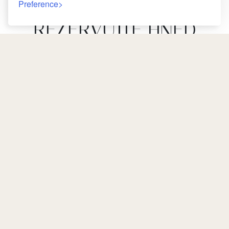
Preference
REZERVUJTE HNED
GARANCE NEJNIŽŠÍ CENY
AŽ DO – 10 %
Zpáteční
ZÁRUKA NEJLEPŠÍ CENY
9, Jbel Lakhdar R'mila,
Telefonní Číslo
2026-08-06 / 2026-08-07
Medina, 40000 Marakéš,
+212 524 380 079
Maroko
Srpen
2026
Mobilní
contact@riadwow.com
PO
ÚT
ST
ČT
PÁ
SO
NE
+212 661 302 920