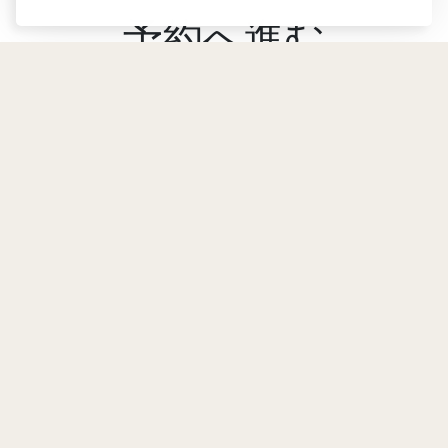
予約へ進む
最安値保証について 空室状況
上へ に - 10 %
リターン
ベスト価格保証
2026-08-10 / 2026-08-11
9, Jbel Lakhdar R'mila, メ
電話
ディナ, 40000 マラケシュ,
+212 524 380 079
8月
2026
モロッコ
モバイル
月
火
水
木
金
土
日
contact@riadwow.com
+212 661 302 920
1
2