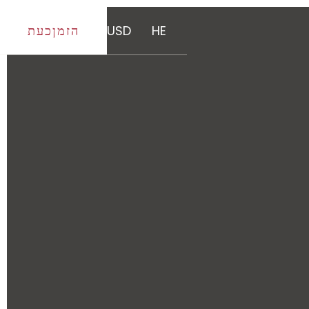
HE
USD
הזמןכעת