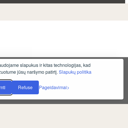
udojame slapukus ir kitas technologijas, kad
zuotume jūsų naršymo patirtį.
Slapukų politika
mti
Refuse
Pageidavimai