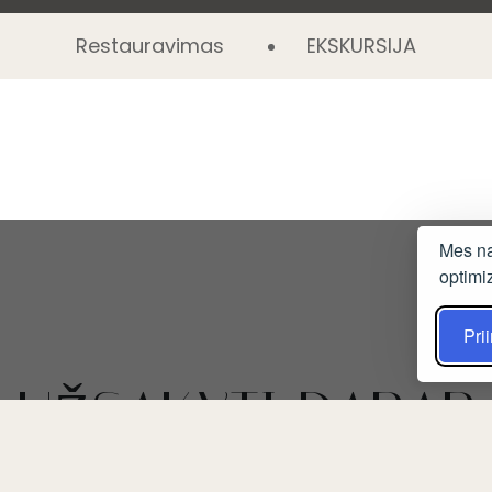
Restauravimas
EKSKURSIJA
Mes na
optimi
Prii
UŽSAKYTI DABAR