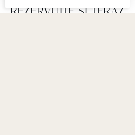
REZERVUJTE SI TERAZ
NAJLEPŠIA CENA ZARUČENÁ
DOKLER - 10 %
Nazaj
ZAJAMČENA NAJNIŽJA
CENA
9, Jbel Lakhdar R'mila,
Telefon
Medina, 40000 Marrákeš,
+212 524 380 079
2026-08-07 / 2026-08-08
Maroko
Mobilus
August
2026
contact@riadwow.com
+212 661 302 920
PO
UT
ST
ŠT
PI
SO
NE