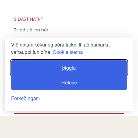
SÍÐAST NAFN*
Við notum kökur og aðra tækni til að hámarka
E-PÓSTUR HEIMILISFANG*
vafraupplifun þína.
Cookie stefna
þiggja
SÍMI*
Refuse
SKILABOÐ EFNI
Forkeðingar
SKILABOÐ*