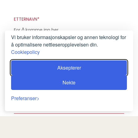
ETTERNAVN*
Vi bruker informasjonskapsler og annen teknologi for
å optimalisere nettleseropplevelsen din.
E-POSTADRESSE*
Cookiepolicy
Aksepterer
TELEFON*
Nekte
EMNE AV MELDINGEN
Preferanser
DIN MELDING*