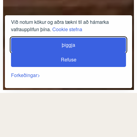
Við notum kökur og aðra tækni til að hámarka
vafraupplifun þína.
Cookie stefna
þiggja
Refuse
Forkeðingar