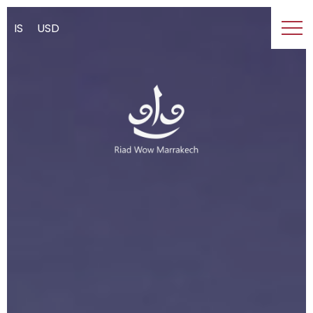
IS
USD