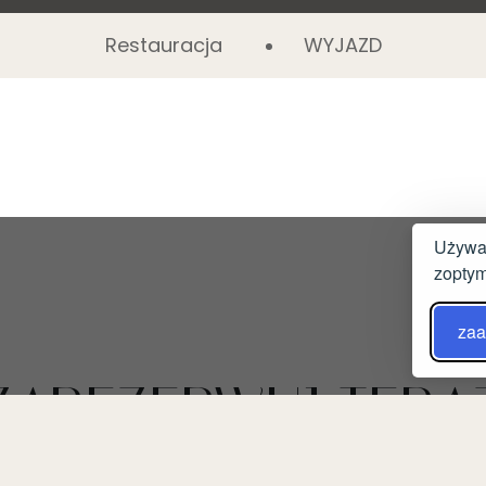
Restauracja
WYJAZD
Używam
zoptym
zaa
ZAREZERWUJ TERA