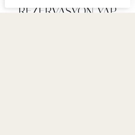
REZERVASYON YAP
EN İYI FIYAT GARANTISI
KADAR'E - 10 %
Geri
EN IYI FIYAT GARANTISI
2026-08-09 / 2026-08-10
9, Jbel Lakhdar R'mila,
Telefon Numarası
Medina, 40000 Marakeş,
+212 524 380 079
Ağustos
2026
Fas
GSM
PTS
SAL
ÇAR
PER
CUM
CTS
PAZ
contact@riadwow.com
+212 661 302 920
1
2